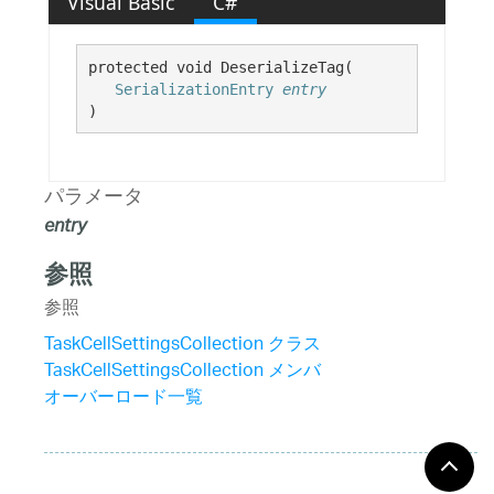
Visual Basic
C#
protected void DeserializeTag( 

SerializationEntry
entry
)
パラメータ
entry
参照
参照
TaskCellSettingsCollection クラス
TaskCellSettingsCollection メンバ
オーバーロード一覧