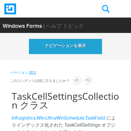
Windows Forms
| ヘルプ トピック
ナビゲーションを表示
バージョン
20.2
このコンテンツは役に立ちましたか？
TaskCellSettingsCollectio
n クラス
Infragistics.Win.UltraWinSchedule.TaskField
によ
りインデックス化された TaskCellSettings オブジ