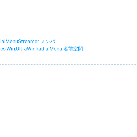
dialMenuStreamer メンバ
stics.Win.UltraWinRadialMenu 名前空間