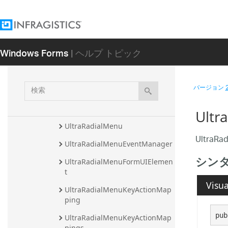
RadialMenuToolEventArgs
RadialMenuToolsCollection
RadialMenuToolUIElement
Windows Forms
| ヘルプ トピック
RadialMenuToolValueChanged
EventArgs
検
バージョン
Resources
索
ToolSettings
Ultr
UltraRadialMenu
Ultra
UltraRadialMenuEventManager
シン
UltraRadialMenuFormUIElemen
t
Visua
UltraRadialMenuKeyActionMap
ping
pub
UltraRadialMenuKeyActionMap
pings