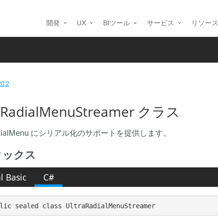
開発
UX
BIツール
サービス
リソー
20.2
aRadialMenuStreamer クラス
RadialMenu にシリアル化のサポートを提供します。
タックス
l Basic
C#
lic sealed class UltraRadialMenuStreamer 