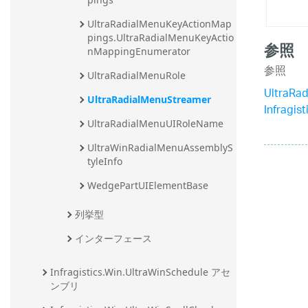
UltraRadialMenuKeyActionMap
pings.UltraRadialMenuKeyActio
参照
nMappingEnumerator
参照
UltraRadialMenuRole
UltraRa
UltraRadialMenuStreamer
Infragi
UltraRadialMenuUIRoleName
UltraWinRadialMenuAssemblyS
tyleInfo
WedgePartUIElementBase
列挙型
インターフェース
Infragistics.Win.UltraWinSchedule アセ
ンブリ