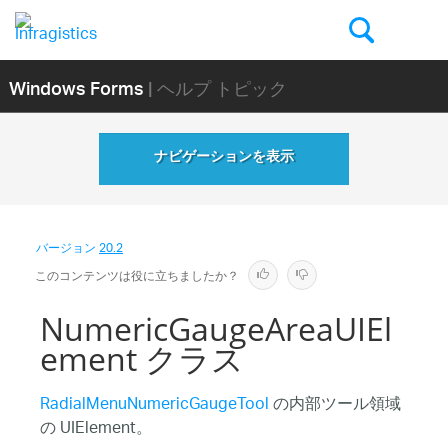
Windows Forms
| ヘルプ トピック
ナビゲーションを表示
バージョン
20.2
このコンテンツは役に立ちましたか？
NumericGaugeAreaUIEl
ement クラス
RadialMenuNumericGaugeTool
の内部ツール領域
の UIElement。