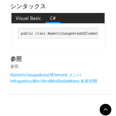
シンタックス
Visual Basic
C#
public class NumericGaugeAreaUIElement : 
Inner
参照
参照
NumericGaugeAreaUIElement メンバ
Infragistics.Win.UltraWinRadialMenu 名前空間