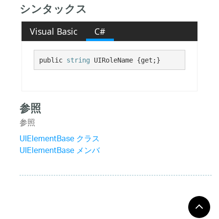
シンタックス
Visual Basic
C#
public 
string
 UIRoleName {get;}
参照
参照
UIElementBase クラス
UIElementBase メンバ