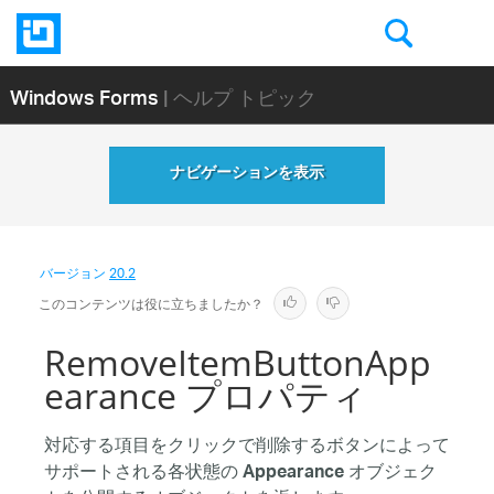
Windows Forms
| ヘルプ トピック
ナビゲーションを表示
バージョン
20.2
このコンテンツは役に立ちましたか？
RemoveItemButtonApp
earance プロパティ
対応する項目をクリックで削除するボタンによって
サポートされる各状態の
オブジェク
Appearance