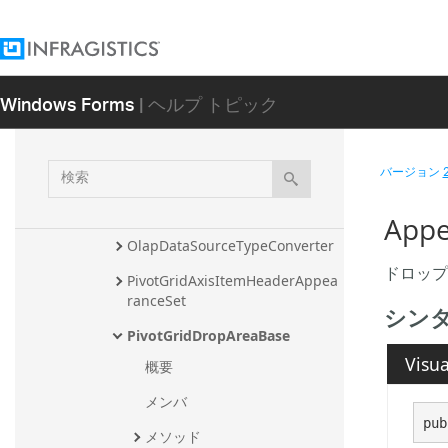
HeaderAppearanceSet
InitializeColumnEventArgs
InitializeDropAreaItemEventAr
Windows Forms
| ヘルプ トピック
gs
InitializeRowEventArgs
検
バージョン
KeyNotFoundException
索
MeasureDropArea
Appe
OlapDataSourceTypeConverter
ドロッ
PivotGridAxisItemHeaderAppea
ranceSet
シン
PivotGridDropAreaBase
Visua
概要
メンバ
pub
メソッド