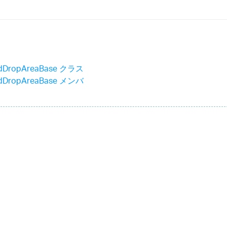
idDropAreaBase クラス
idDropAreaBase メンバ