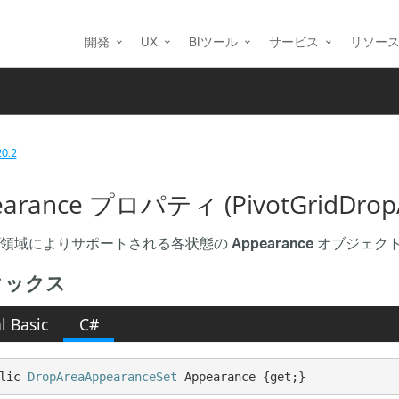
開発
UX
BIツール
サービス
リソー
20.2
arance プロパティ (PivotGridDrop
プ領域によりサポートされる各状態の
オブジェク
Appearance
タックス
l Basic
C#
lic 
DropAreaAppearanceSet
 Appearance {get;}