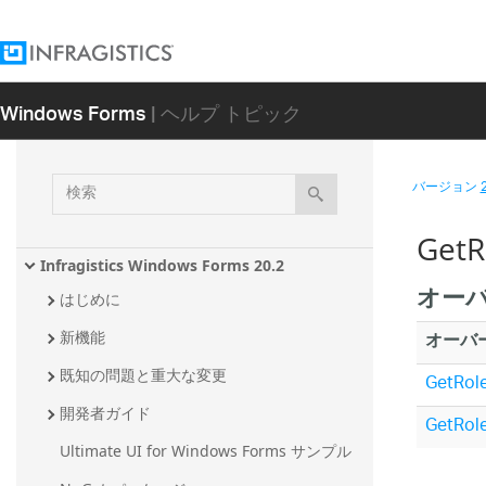
Windows Forms
| ヘルプ トピック
検
バージョン
索
Get
Infragistics Windows Forms 20.2
オー
はじめに
オーバ
新機能
既知の問題と重大な変更
GetRole
開発者ガイド
GetRole
Ultimate UI for Windows Forms サンプル