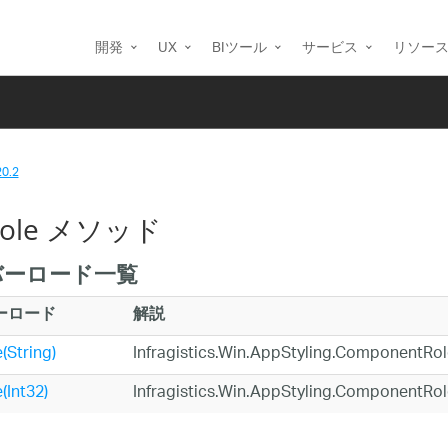
開発
UX
BIツール
サービス
リソー
20.2
Role メソッド
バーロード一覧
ーロード
解説
(String)
Infragistics.Win.AppStyling.Compo
(Int32)
Infragistics.Win.AppStyling.Compo