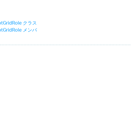
votGridRole クラス
votGridRole メンバ