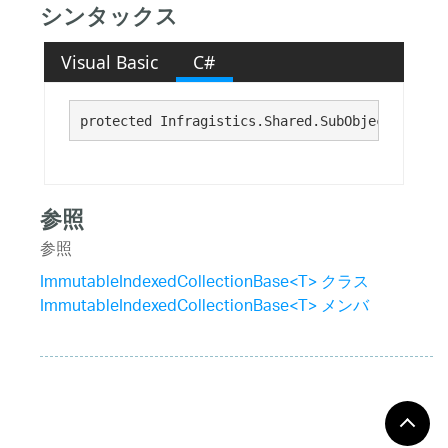
シンタックス
Visual Basic
C#
protected Infragistics.Shared.SubObjectPropCha
参照
参照
ImmutableIndexedCollectionBase<T> クラス
ImmutableIndexedCollectionBase<T> メンバ