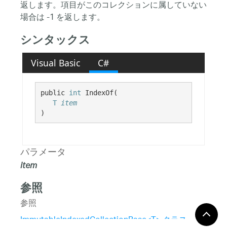
返します。項目がこのコレクションに属していない
場合は -1 を返します。
シンタックス
Visual Basic
C#
public 
int
 IndexOf( 

T
item
)
パラメータ
item
参照
参照
ImmutableIndexedCollectionBase<T> クラス