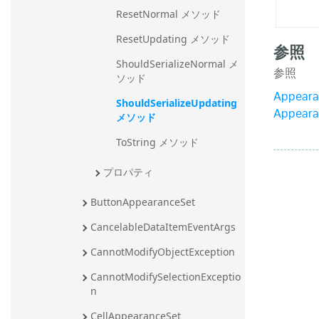
ResetNormal メソッド
ResetUpdating メソッド
参照
ShouldSerializeNormal メ
参照
ソッド
Appear
ShouldSerializeUpdating 
Appear
メソッド
ToString メソッド
プロパティ
ButtonAppearanceSet
CancelableDataItemEventArgs
CannotModifyObjectException
CannotModifySelectionExceptio
n
CellAppearanceSet