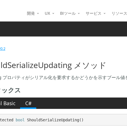
開発
UX
BIツール
サービス
リソー
20.2
ldSerializeUpdating メソッド
ting プロパティがシリアル化を要求するかどうかを示すブール
タックス
l Basic
C#
tected 
bool
 ShouldSerializeUpdating()