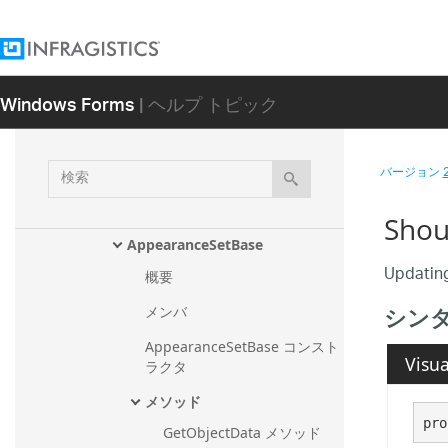
センブリ
Infragistics.Win.UltraWinPivotGrid ア
センブリ
Windows Forms
| ヘルプ トピック
Infragistics.Win.UltraWinPivotGrid 
名前空間
クラス
検
バージョン
ActiveCellChangedEventArgs
索
ActiveCellChangingEventArgs
Shou
AppearanceSetBase
Upda
概要
シン
メンバ
AppearanceSetBase コンスト
Visua
ラクタ
メソッド
pro
GetObjectData メソッド