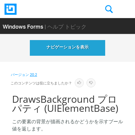
Windows Forms
| ヘルプ トピック
ナビゲーションを表示
バージョン
20.2
このコンテンツは役に立ちましたか？
DrawsBackground プロ
パティ (UIElementBase)
この要素の背景が描画されるかどうかを示すブール
値を返します。