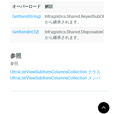
オーバーロード
解説
GetItem(String)
Infragistics.Shared.KeyedSubObject
から継承されます。
GetItem(Int32)
Infragistics.Shared.DisposableObjec
から継承されます。
参照
参照
UltraListViewSubItemColumnsCollection クラス
UltraListViewSubItemColumnsCollection メンバ