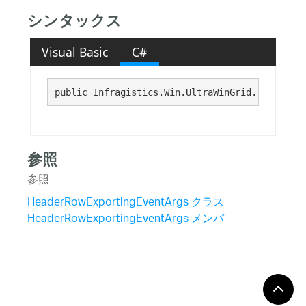
シンタックス
Visual Basic
C#
public Infragistics.Win.UltraWinGrid.UltraGrid
参照
参照
HeaderRowExportingEventArgs クラス
HeaderRowExportingEventArgs メンバ