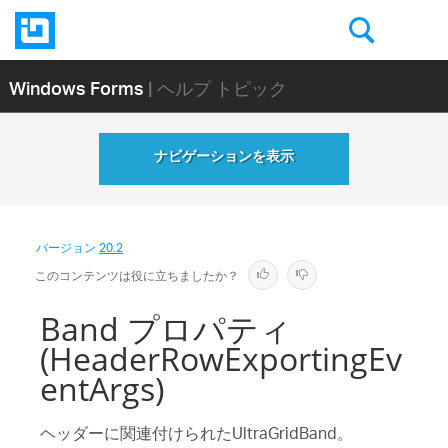
Windows Forms
| ヘルプ トピック
ナビゲーションを表示
バージョン
20.2
このコンテンツは役に立ちましたか？
Band プロパティ
(HeaderRowExportingEv
entArgs)
ヘッダーに関連付けられたUltraGridBand。