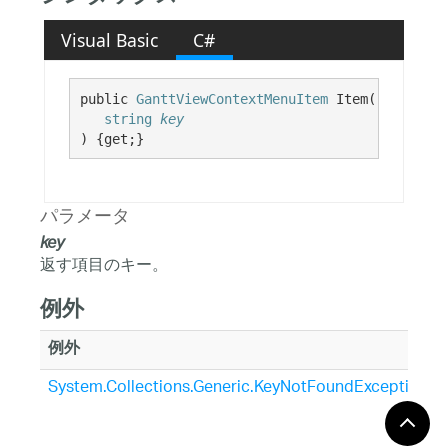
Visual Basic
C#
public 
GanttViewContextMenuItem
 Item( 

string
key
) {get;}
パラメータ
key
返す項目のキー。
例外
例外
System.Collections.Generic.KeyNotFoundException