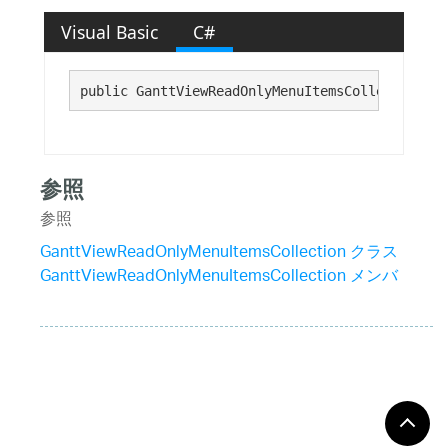
Visual Basic
C#
public GanttViewReadOnlyMenuItemsCollection()
参照
参照
GanttViewReadOnlyMenuItemsCollection クラス
GanttViewReadOnlyMenuItemsCollection メンバ