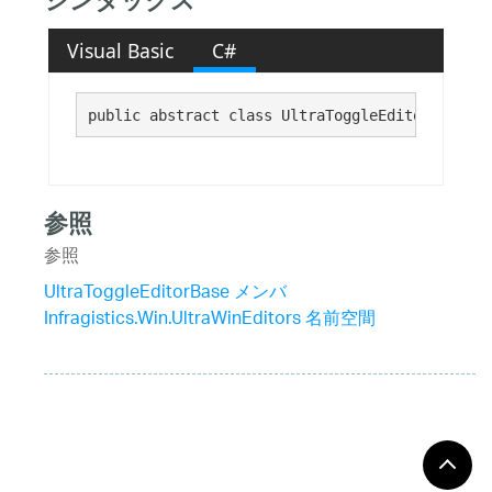
シンタックス
Visual Basic
C#
public abstract class UltraToggleEditorBase : 
参照
参照
UltraToggleEditorBase メンバ
Infragistics.Win.UltraWinEditors 名前空間