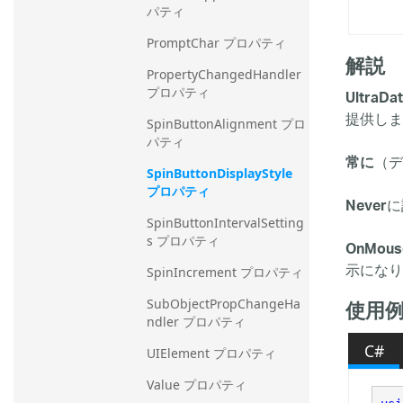
パティ
PromptChar プロパティ
解説
PropertyChangedHandler 
プロパティ
UltraDa
提供しま
SpinButtonAlignment プロ
パティ
（デ
常に
SpinButtonDisplayStyle 
プロパティ
に
Never
SpinButtonIntervalSetting
s プロパティ
OnMous
示になり
SpinIncrement プロパティ
使用
SubObjectPropChangeHa
ndler プロパティ
C#
UIElement プロパティ
Value プロパティ