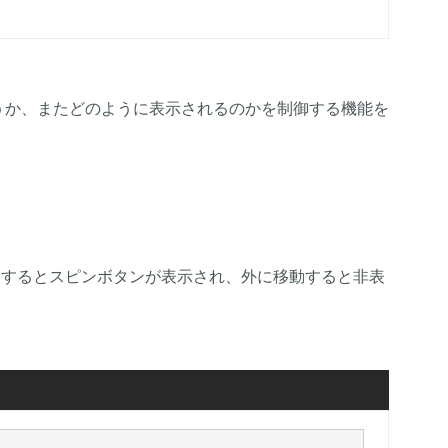
うか、またどのように表示されるのかを制御する機能を
。
動するとスピンボタンが表示され、外に移動すると非表