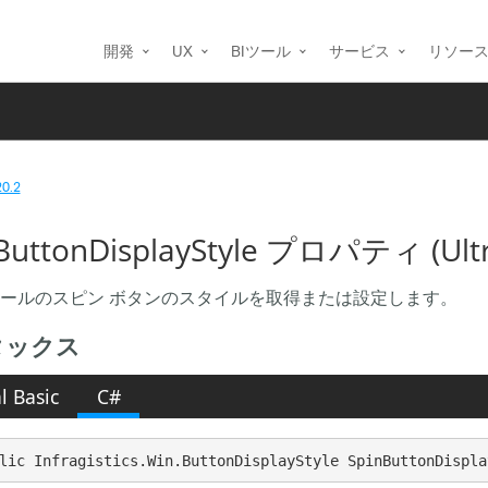
開発
UX
BIツール
サービス
リソー
20.2
ButtonDisplayStyle プロパティ (Ultr
ールのスピン ボタンのスタイルを取得または設定します。
タックス
l Basic
C#
lic Infragistics.Win.ButtonDisplayStyle SpinButtonDispla