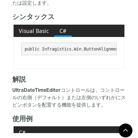
たは設定します。
シンタックス
Visual Basic
C#
public Infragistics.Win.ButtonAlignment SpinBu
解説
コントロールは、コントロー
UltraDateTimeEditor
ルの右側（デフォルト）または左側のいずれかにス
ピンボタンを配置する機能を提供します。
使用例
C#