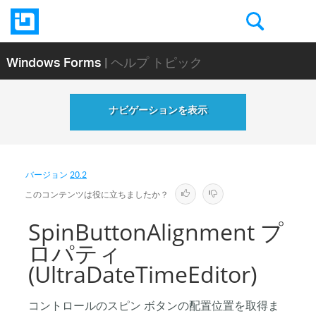
Windows Forms
| ヘルプ トピック
ナビゲーションを表示
バージョン
20.2
このコンテンツは役に立ちましたか？
SpinButtonAlignment プ
ロパティ
(UltraDateTimeEditor)
コントロールのスピン ボタンの配置位置を取得ま