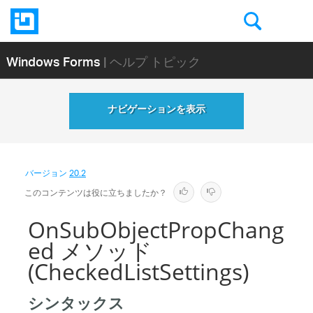
Windows Forms
| ヘルプ トピック
ナビゲーションを表示
バージョン
20.2
このコンテンツは役に立ちましたか？
OnSubObjectPropChang
ed メソッド
(CheckedListSettings)
シンタックス