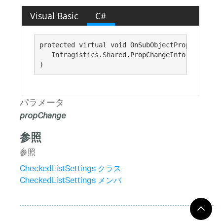
Visual Basic
C#
protected virtual void OnSubObjectPropChanged( 
   Infragistics.Shared.PropChangeInfo 
propChan
)
パラメータ
propChange
参照
参照
CheckedListSettings クラス
CheckedListSettings メンバ