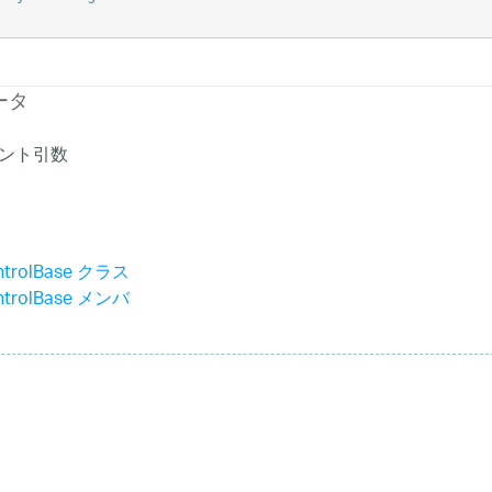
ータ
ベント引数
ntrolBase クラス
ntrolBase メンバ