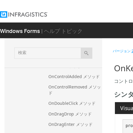
DockAreasCollection
DockControlBase
概要
Windows Forms
| ヘルプ トピック
メンバ
メソッド
検
バージョン
IsInputKey メソッド
索
OnK
OnClick メソッド
OnControlAdded メソッド
コントロ
OnControlRemoved メソッ
シン
ド
OnDoubleClick メソッド
Visua
OnDragDrop メソッド
OnDragEnter メソッド
pro