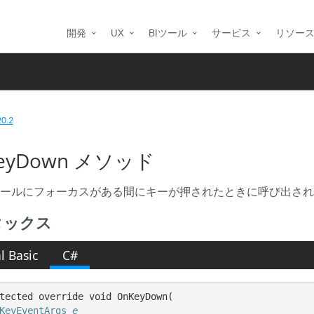
開発
UX
BIツール
サービス
リソー
20.2
eyDown メソッド
ールにフォーカスがある間にキーが押されたときに呼び出され
タックス
l Basic
C#
tected override void OnKeyDown( 

KeyEventArgs
e