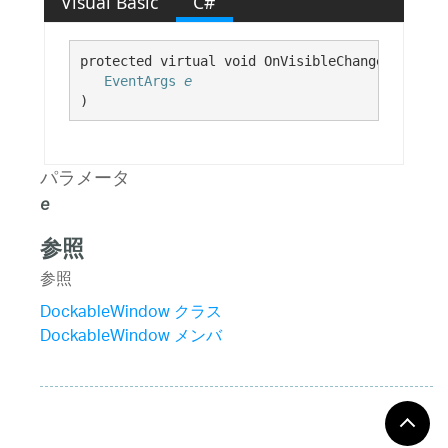
Visual Basic
C#
protected virtual void OnVisibleChanged( 

EventArgs
e
)
パラメータ
e
参照
参照
DockableWindow クラス
DockableWindow メンバ