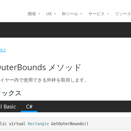
開発
UX
BIツール
サービス
リソー
20.2
OuterBounds メソッド
イヤー内で使用できる外枠を取得します。
タックス
l Basic
C#
lic virtual 
Rectangle
 GetOuterBounds()