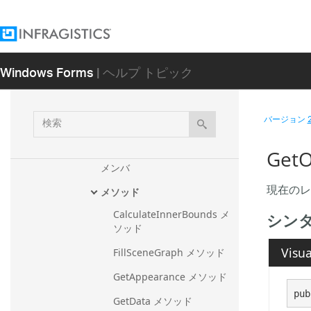
HierarchicalLayer
HistogramLayer
Windows Forms
| ヘルプ トピック
IconLegendLayer
LabelAxisBase
検
バージョン
Layer
索
概要
Get
メンバ
現在のレ
メソッド
CalculateInnerBounds メ
シン
ソッド
Visua
FillSceneGraph メソッド
GetAppearance メソッド
pub
GetData メソッド