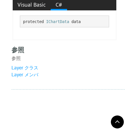
Visual Basic
C#
protected 
IChartData
 data
参照
参照
Layer クラス
Layer メンバ