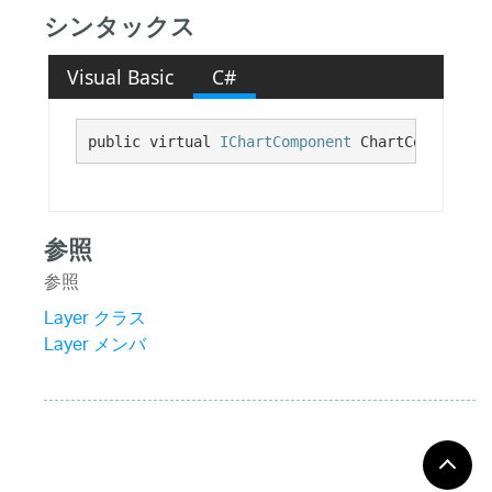
シンタックス
Visual Basic
C#
public virtual 
IChartComponent
 ChartComponent 
参照
参照
Layer クラス
Layer メンバ