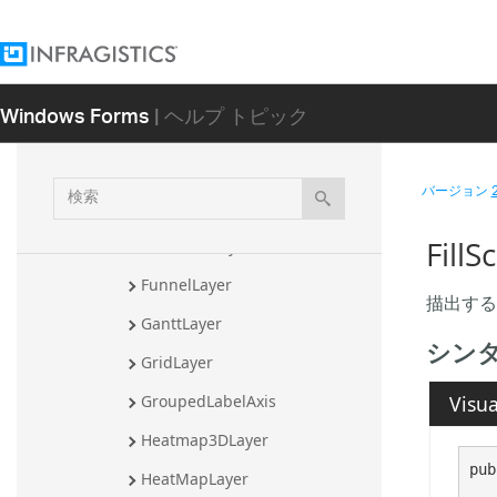
Cone3DLayer
CrossHairLayer
DiscreteColorLegendLayer
Windows Forms
| ヘルプ トピック
Doughnut3DLayer
DoughnutLayer
検
バージョン
DrillLayer
索
Fill
Funnel3DLayer
FunnelLayer
描出する
GanttLayer
シン
GridLayer
Visua
GroupedLabelAxis
Heatmap3DLayer
pub
HeatMapLayer