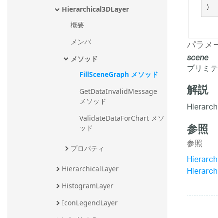
)
Hierarchical3DLayer
概要
パラメ
メンバ
scene
メソッド
プリミティ
FillSceneGraph メソッド
解説
GetDataInvalidMessage 
メソッド
Hiera
ValidateDataForChart メソ
参照
ッド
参照
プロパティ
Hierarc
HierarchicalLayer
Hierarc
HistogramLayer
IconLegendLayer