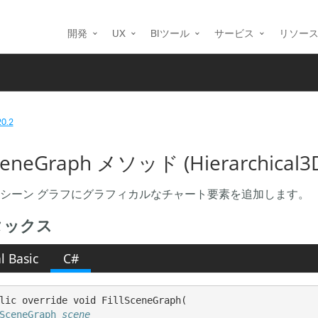
開発
UX
BIツール
サービス
リソー
20.2
SceneGraph メソッド (Hierarchical3
シーン グラフにグラフィカルなチャート要素を追加します。
タックス
l Basic
C#
lic override void FillSceneGraph( 

SceneGraph
scene