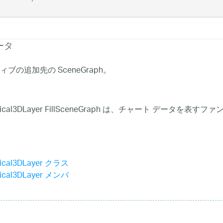
ータ
ブの追加先の SceneGraph。
rchical3DLayer FillSceneGraph は、チャート デ
hical3DLayer クラス
hical3DLayer メンバ