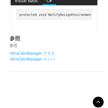
Visual Basic
C#
protected void NotifyDesignEnvironmentOfChange
参照
参照
UltraCalcManager クラス
UltraCalcManager メンバ