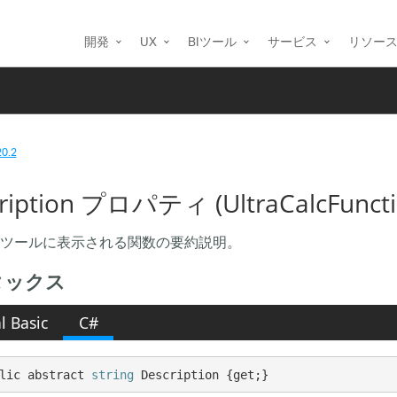
開発
UX
BIツール
サービス
リソー
20.2
ription プロパティ (UltraCalcFuncti
ツールに表示される関数の要約説明。
タックス
l Basic
C#
lic abstract 
string
 Description {get;}