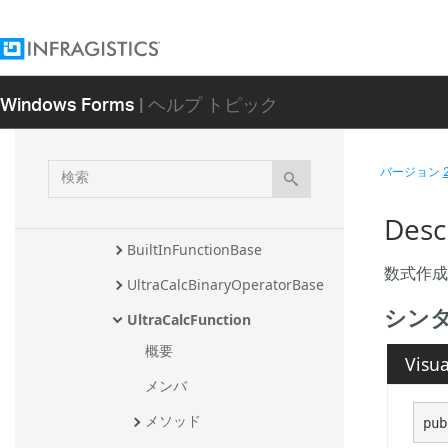
Infragistics.Win.UltraWinCalcManager.F
ormulaBuilder アセンブリ
Infragistics.Win.UltraWinCalcManager 
Windows Forms
| ヘルプ トピック
アセンブリ
Infragistics.Documents.Core 名前空
間
検
バージョン
Infragistics.Win.CalcEngine 名前空間
索
クラス
Desc
BuiltInFunctionBase
数式作成
UltraCalcBinaryOperatorBase
シン
UltraCalcFunction
概要
Visua
メンバ
メソッド
pub