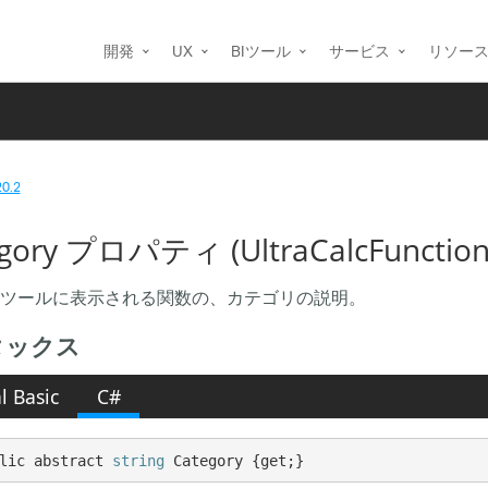
開発
UX
BIツール
サービス
リソー
20.2
gory プロパティ (UltraCalcFunction
ツールに表示される関数の、カテゴリの説明。
タックス
l Basic
C#
lic abstract 
string
 Category {get;}