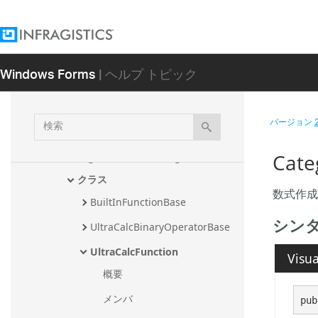
Infragistics.Win.SupportDialogs アセン
ブリ
Infragistics.Win.UltraWinCalcManager.F
ormulaBuilder アセンブリ
Windows Forms
| ヘルプ トピック
Infragistics.Win.UltraWinCalcManager 
アセンブリ
検
Infragistics.Documents.Core 名前空
バージョン
間
索
Cate
Infragistics.Win.CalcEngine 名前空間
クラス
数式作成
BuiltInFunctionBase
シン
UltraCalcBinaryOperatorBase
UltraCalcFunction
Visua
概要
メンバ
pub