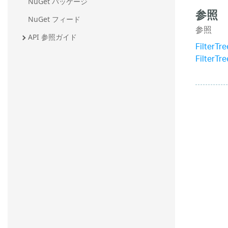
NuGet パッケージ
参照
NuGet フィード
参照
API 参照ガイド
FilterT
FilterT