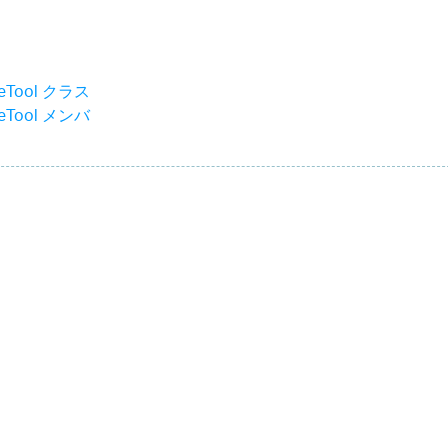
reeTool クラス
reeTool メンバ