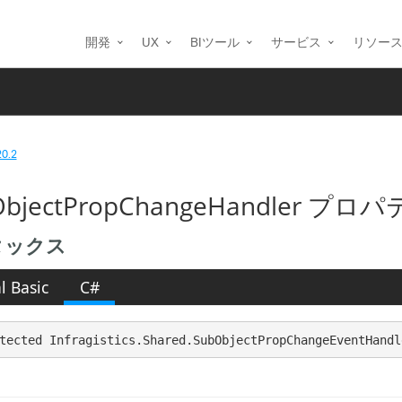
開発
UX
BIツール
サービス
リソー
20.2
bjectPropChangeHandler プロパティ 
タックス
l Basic
C#
tected Infragistics.Shared.SubObjectPropChangeEventHandl