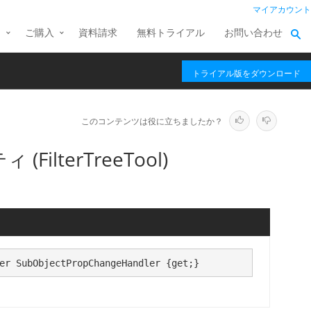
マイアカウント
ス
ご購入
資料請求
無料トライアル
お問い合わせ
トライアル版をダウンロード
このコンテンツは役に立ちましたか？
(FilterTreeTool)
er SubObjectPropChangeHandler {get;}