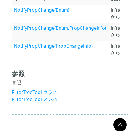
NotifyPropChange(Enum)
Infragist
から継承
NotifyPropChange(Enum,PropChangeInfo)
Infragist
から継承
NotifyPropChange(PropChangeInfo)
Infragist
から継承
参照
参照
FilterTreeTool クラス
FilterTreeTool メンバ