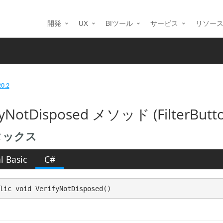
開発
UX
BIツール
サービス
リソー
20.2
fyNotDisposed メソッド (FilterButto
タックス
l Basic
C#
lic void VerifyNotDisposed()