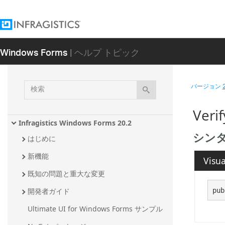
Windows Forms
| ヘルプ トピック
検
バージョン
索
Veri
Infragistics Windows Forms 20.2
シン
はじめに
新機能
Visua
既知の問題と重大な変更
pub
開発者ガイド
Ultimate UI for Windows Forms サンプル