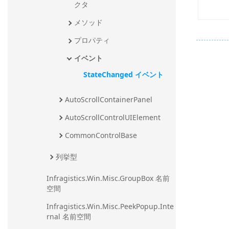
クタ
メソッド
プロパティ
イベント
StateChanged イベント
AutoScrollContainerPanel
AutoScrollControlUIElement
CommonControlBase
列挙型
Infragistics.Win.Misc.GroupBox 名前
空間
Infragistics.Win.Misc.PeekPopup.Inte
rnal 名前空間