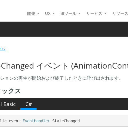
開発
UX
BIツール
サービス
リソー
20.2
eChanged イベント (AnimationCont
ションの再生が開始および終了したときに呼び出されます。
タックス
l Basic
C#
lic event 
EventHandler
 StateChanged