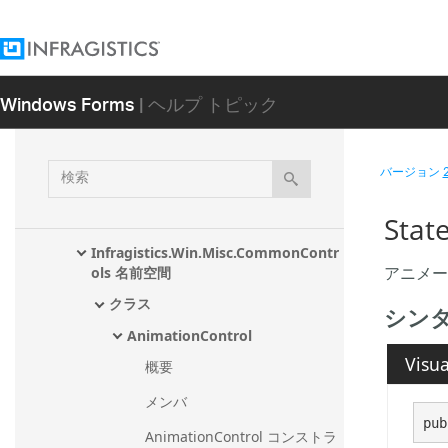
Infragistics.Win.CodedUITest.UIA.VS16 
アセンブリ
Infragistics.Win アセンブリ
Windows Forms
| ヘルプ トピック
Infragistics.Win.Misc アセンブリ
Infragistics.Win.Design 名前空間
Infragistics.Win.FormattedLinkLabel 
検
バージョン
名前空間
索
Infragistics.Win.Misc 名前空間
Stat
Infragistics.Win.Misc.CommonContr
アニメー
ols 名前空間
クラス
シン
AnimationControl
Visua
概要
メンバ
pub
AnimationControl コンストラ