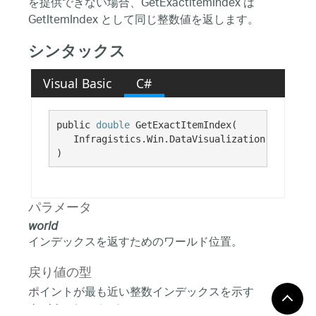
を提供できない場合、GetExactItemIndex は
GetItemIndex として同じ整数値を返します。
シンタックス
Visual Basic
C#
public 
double
 GetExactItemIndex( 

   Infragistics.Win.DataVisualization.Point 
wo
)
パラメータ
world
インデックスを返すためのワールド位置。
戻り値の型
ポイントが最も近い整数インデックスを示す
double インデックス。