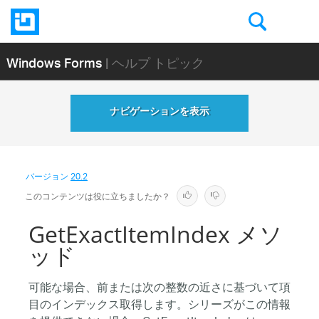
Windows Forms
| ヘルプ トピック
ナビゲーションを表示
バージョン
20.2
このコンテンツは役に立ちましたか？
GetExactItemIndex メソ
ッド
可能な場合、前または次の整数の近さに基づいて項
目のインデックス取得します。シリーズがこの情報