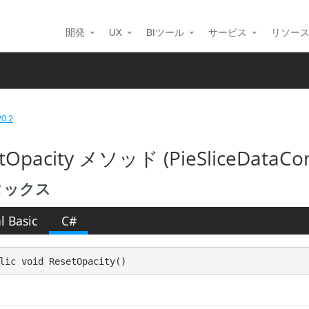
開発
UX
BIツール
サービス
リソー
20.2
tOpacity メソッド (PieSliceDataCon
タックス
l Basic
C#
lic void ResetOpacity()