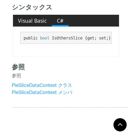
シンタックス
Visual Basic
C#
public 
bool
 IsOthersSlice {get; set;}
参照
参照
PieSliceDataContext クラス
PieSliceDataContext メンバ