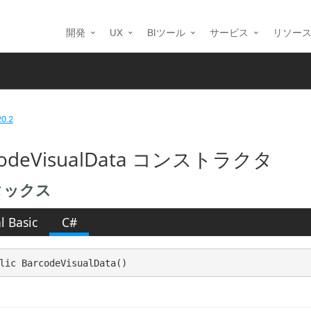
開発
UX
BIツール
サービス
リソー
20.2
codeVisualData コンストラクタ
タックス
l Basic
C#
lic BarcodeVisualData()