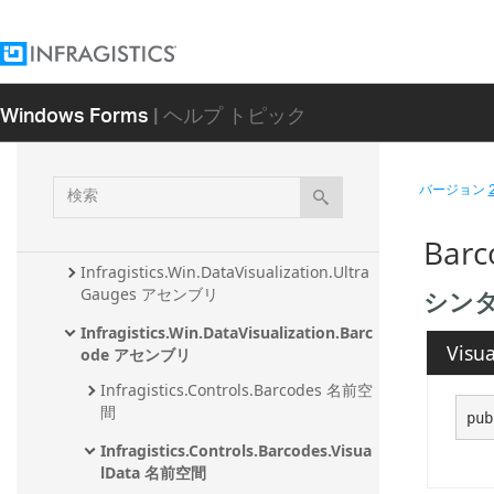
Infragistics.Olap.DataSource.Xmla アセ
ンブリ
Infragistics.Shared アセンブリ
Windows Forms
| ヘルプ トピック
Infragistics.Undo アセンブリ
Infragistics.Win.AppStylistSupport アセ
ンブリ
検
バージョン
索
Infragistics.Win.DataVisualization.Ultra
DataChart アセンブリ
Bar
Infragistics.Win.DataVisualization.Ultra
シン
Gauges アセンブリ
Infragistics.Win.DataVisualization.Barc
Visua
ode アセンブリ
Infragistics.Controls.Barcodes 名前空
間
pub
Infragistics.Controls.Barcodes.Visua
lData 名前空間