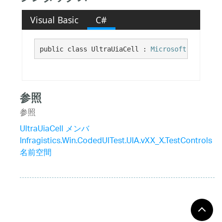
Visual Basic
C#
public class UltraUiaCell : 
Microsoft.VisualSt
参照
参照
UltraUiaCell メンバ
Infragistics.Win.CodedUITest.UIA.vXX_X.TestControls
名前空間