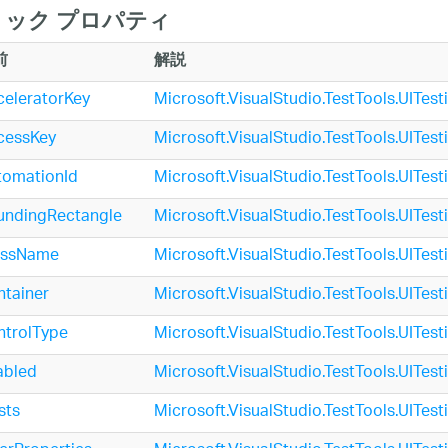
ック プロパティ
前
解説
eleratorKey
Microsoft.VisualStudio.TestTools.UITes
cessKey
Microsoft.VisualStudio.TestTools.UITes
tomationId
Microsoft.VisualStudio.TestTools.UITes
undingRectangle
Microsoft.VisualStudio.TestTools.UITest
assName
Microsoft.VisualStudio.TestTools.UITest
tainer
Microsoft.VisualStudio.TestTools.UITest
ntrolType
Microsoft.VisualStudio.TestTools.UITest
abled
Microsoft.VisualStudio.TestTools.UITest
sts
Microsoft.VisualStudio.TestTools.UITest