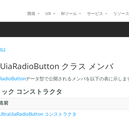
開発
UX
BIツール
サービス
リソー
20.2
raUiaRadioButton クラス メンバ
RadioButton
データ型で公開されるメンバを以下の表に示しま
リック コンストラクタ
名前
UltraUiaRadioButton コンストラクタ