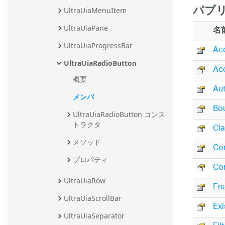
パブリ
UltraUiaMenuItem
名
UltraUiaPane
UltraUiaProgressBar
Acc
UltraUiaRadioButton
Ac
概要
Au
メンバ
Bo
UltraUiaRadioButton コンス
トラクタ
Cl
メソッド
Con
プロパティ
Co
UltraUiaRow
En
UltraUiaScrollBar
Exi
UltraUiaSeparator