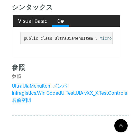
シンタックス
Visual Basic
C#
public class UltraUiaMenuItem : 
Microsoft.Visu
参照
参照
UltraUiaMenuItem メンバ
Infragistics.Win.CodedUITest.UIA.vXX_X.TestControls
名前空間