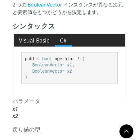
2 つの
BooleanVector
インスタンスが異なる次元
と要素値をもつかどうかを決定します。
シンタックス
Visual Basic
C#
public 
bool
 operator !=( 

BooleanVector
x1
,

BooleanVector
x2
)
パラメータ
x1
x2
戻り値の型
2 つの Vector インスタンスが等しくない場合