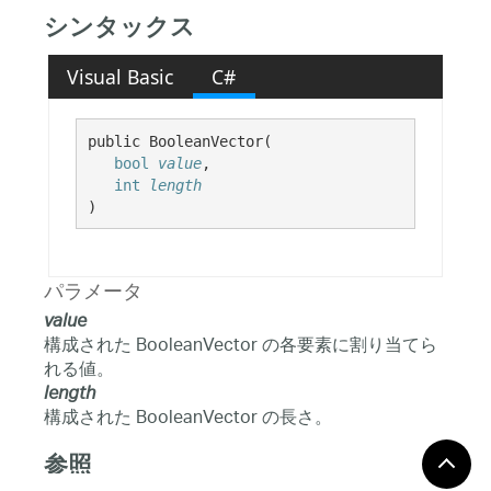
シンタックス
Visual Basic
C#
public BooleanVector( 

bool
value
,

int
length
)
パラメータ
value
構成された BooleanVector の各要素に割り当てら
れる値。
length
構成された BooleanVector の長さ。
参照