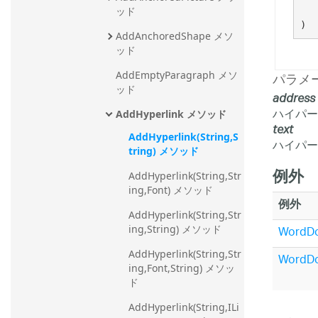
ッド
)
AddAnchoredShape メソ
ッド
パラメ
AddEmptyParagraph メソ
ッド
address
ハイパー
AddHyperlink メソッド
text
AddHyperlink(String,S
ハイパー
tring) メソッド
例外
AddHyperlink(String,Str
ing,Font) メソッド
例外
AddHyperlink(String,Str
WordDo
ing,String) メソッド
AddHyperlink(String,Str
WordDo
ing,Font,String) メソッ
ド
AddHyperlink(String,ILi