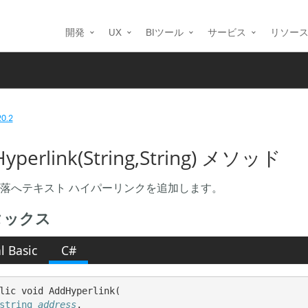
開発
UX
BIツール
サービス
リソー
20.2
yperlink(String,String) メソッド
落へテキスト ハイパーリンクを追加します。
タックス
l Basic
C#
lic void AddHyperlink( 

string
address
,
