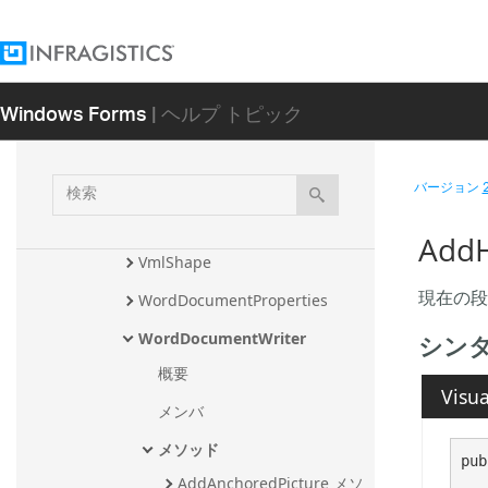
VmlEllipse
VmlIsosceleseTriangle
Windows Forms
| ヘルプ トピック
VmlLine
VmlRectangle
検
バージョン
VmlRightTriangle
索
VmlRotatableShape
AddH
VmlShape
現在の段
WordDocumentProperties
シン
WordDocumentWriter
概要
Visua
メンバ
メソッド
pub
AddAnchoredPicture メソ