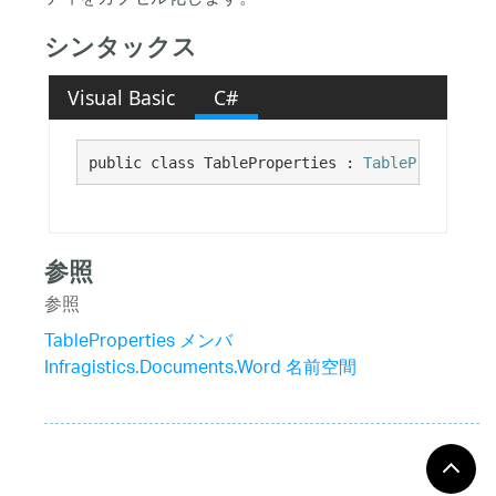
シンタックス
Visual Basic
C#
public class TableProperties : 
TableProperties
参照
参照
TableProperties メンバ
Infragistics.Documents.Word 名前空間