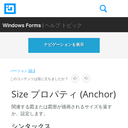
Windows Forms
| ヘルプ トピック
ナビゲーションを表示
バージョン
20.2
このコンテンツは役に立ちましたか？
Size プロパティ (Anchor)
関連する図または図形が描画されるサイズを返す
か、設定します。
シンタックス