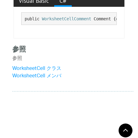
Visual Basic
C#
public 
WorksheetCellComment
 Comment {get; set;
参照
参照
WorksheetCell クラス
WorksheetCell メンバ