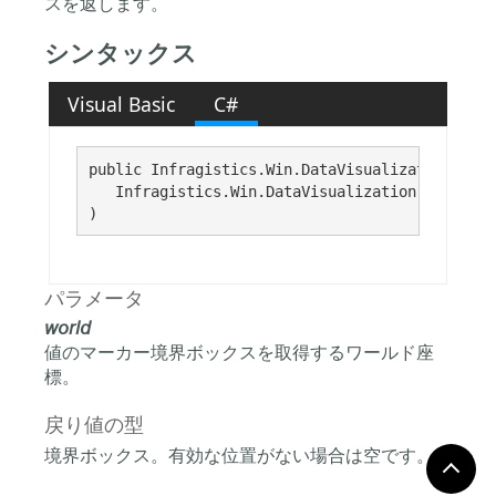
スを返します。
シンタックス
Visual Basic
C#
public Infragistics.Win.DataVisualization.Rect
   Infragistics.Win.DataVisualization.Point 
wo
)
パラメータ
world
値のマーカー境界ボックスを取得するワールド座
標。
戻り値の型
境界ボックス。有効な位置がない場合は空です。