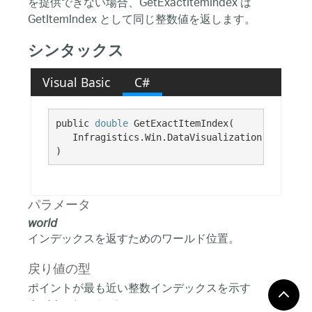
を提供できない場合、GetExactItemIndex は
GetItemIndex として同じ整数値を返します。
シンタックス
Visual Basic
C#
public 
double
 GetExactItemIndex( 

   Infragistics.Win.DataVisualization.Point 
wo
)
パラメータ
world
インデックスを返すためのワールド位置。
戻り値の型
ポイントが最も近い整数インデックスを示す
double インデックス。