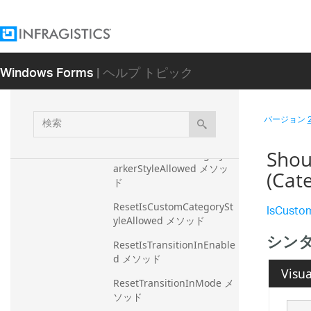
ド
GetOffsetValue メソッド
OnAssigningCategoryMar
Windows Forms
| ヘルプ トピック
kerStyle メソッド
OnAssigningCategoryStyl
e メソッド
検
バージョン
Reset メソッド
索
Shou
ResetIsCustomCategoryM
arkerStyleAllowed メソッ
(Cat
ド
ResetIsCustomCategorySt
IsCusto
yleAllowed メソッド
シン
ResetIsTransitionInEnable
d メソッド
Visua
ResetTransitionInMode メ
ソッド