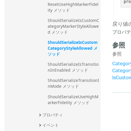
pro
ResetUseHighMarkerFidel
ity メソッド
ShouldSerializeIsCustomC
戻り値
ategoryMarkerStyleAllowe
プロパテ
d メソッド
ShouldSerializeIsCustom
参照
CategoryStyleAllowed メ
参照
ソッド
Catego
ShouldSerializeIsTransitio
Catego
nInEnabled メソッド
IsCust
ShouldSerializeTransitionI
nMode メソッド
ShouldSerializeUseHighM
arkerFidelity メソッド
プロパティ
イベント