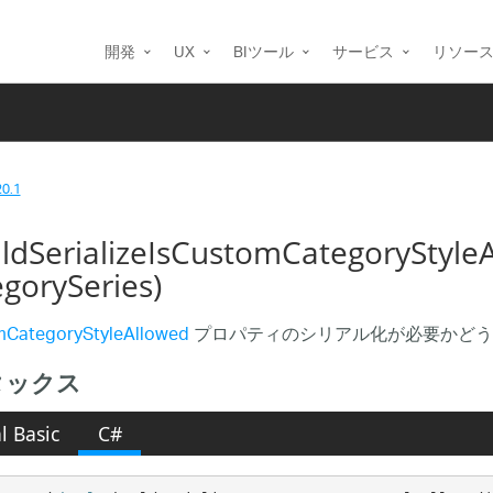
開発
UX
BIツール
サービス
リソー
20.1
ldSerializeIsCustomCategorySt
egorySeries)
mCategoryStyleAllowed
プロパティのシリアル化が必要かどう
タックス
l Basic
C#