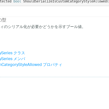
tected 
bool
 ShouldSerializeIsCustomCategoryStyleAllowed(
の型
ィのシリアル化が必要かどうかを示すブール値。
rySeries クラス
rySeries メンバ
omCategoryStyleAllowed プロパティ