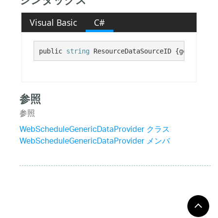
シンタックス
Visual Basic
C#
public 
string
 ResourceDataSourceID {get; set;}
参照
参照
WebScheduleGenericDataProvider クラス
WebScheduleGenericDataProvider メンバ